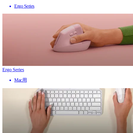
Ergo Series
Ergo Series
Mac用