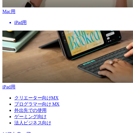
Mac用
iPad用
iPad用
クリエーター向けMX
プログラマー向け MX
外出先での使用
ゲーミング向け
法人ビジネス向け