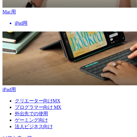
Mac用
iPad用
iPad用
クリエーター向けMX
プログラマー向け MX
外出先での使用
ゲーミング向け
法人ビジネス向け