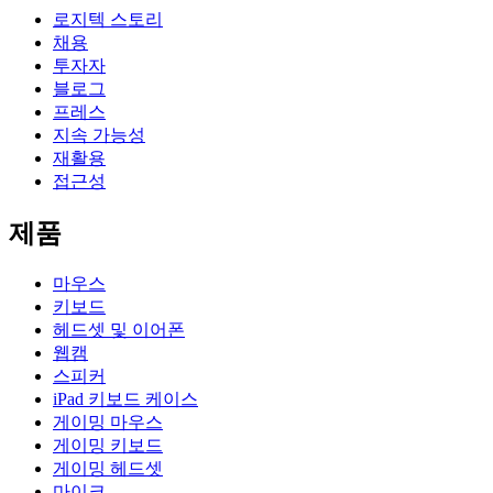
로지텍 스토리
채용
투자자
블로그
프레스
지속 가능성
재활용
접근성
제품
마우스
키보드
헤드셋 및 이어폰
웹캠
스피커
iPad 키보드 케이스
게이밍 마우스
게이밍 키보드
게이밍 헤드셋
마이크