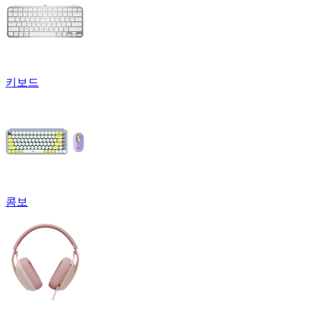
키보드
콤보