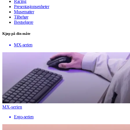
Racing
Presentasjonsenheter
Musematter
Tilbehør
Bestselgere
Kjøp på din måte
MX-serien
MX-serien
Ergo-serien