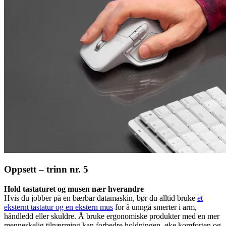
Oppsett – trinn nr. 5
Hold tastaturet og musen nær hverandre
Hvis du jobber på en bærbar datamaskin, bør du alltid bruke
et
eksternt tastatur og en ekstern mus
for å unngå smerter i arm,
håndledd eller skuldre. Å bruke ergonomiske produkter med en mer
menneskelig tilnærming kan forbedre holdningen, øke komforten og