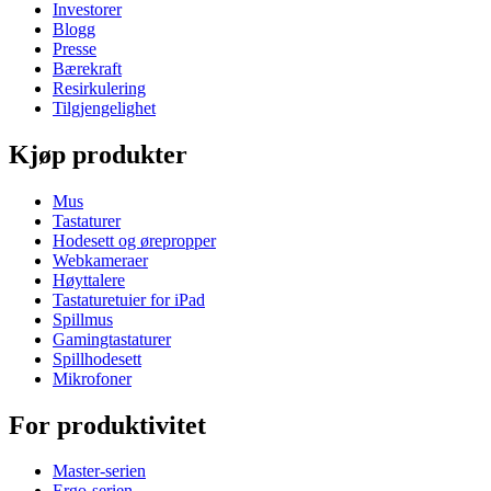
Investorer
Blogg
Presse
Bærekraft
Resirkulering
Tilgjengelighet
Kjøp produkter
Mus
Tastaturer
Hodesett og ørepropper
Webkameraer
Høyttalere
Tastaturetuier for iPad
Spillmus
Gamingtastaturer
Spillhodesett
Mikrofoner
For produktivitet
Master-serien
Ergo-serien