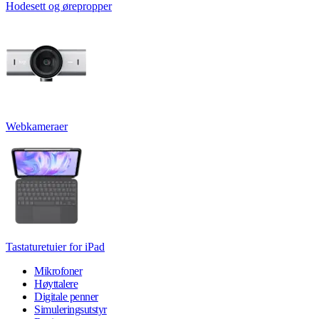
Hodesett og ørepropper
Webkameraer
Tastaturetuier for iPad
Mikrofoner
Høyttalere
Digitale penner
Simuleringsutstyr