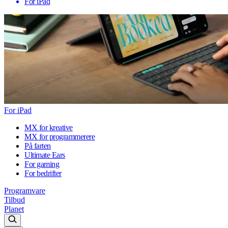
For iPad
For iPad
MX for kreative
MX for programmerere
På farten
Ultimate Ears
For gaming
For bedrifter
Programvare
Tilbud
Planet