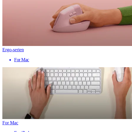
Ergo-serien
For Mac
For Mac