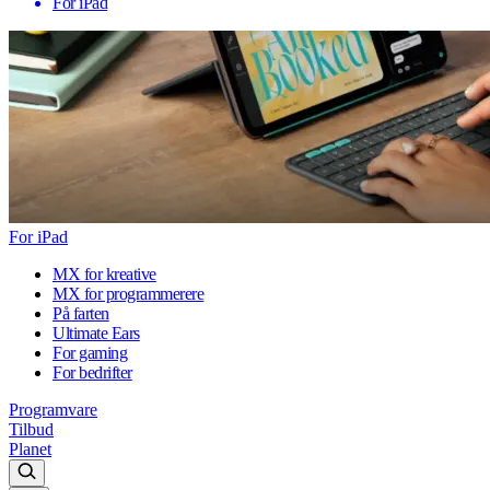
For iPad
For iPad
MX for kreative
MX for programmerere
På farten
Ultimate Ears
For gaming
For bedrifter
Programvare
Tilbud
Planet