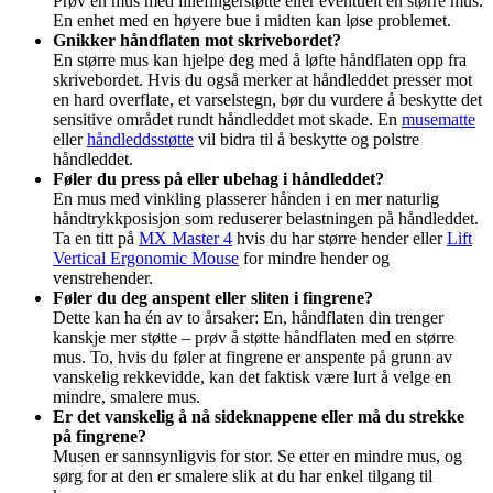
Prøv en mus med lillefingerstøtte eller eventuelt en større mus.
En enhet med en høyere bue i midten kan løse problemet.
Gnikker håndflaten mot skrivebordet?
En større mus kan hjelpe deg med å løfte håndflaten opp fra
skrivebordet. Hvis du også merker at håndleddet presser mot
en hard overflate, et varselstegn, bør du vurdere å beskytte det
sensitive området rundt håndleddet mot skade. En
musematte
eller
håndleddsstøtte
vil bidra til å beskytte og polstre
håndleddet.
Føler du press på eller ubehag i håndleddet?
En mus med vinkling plasserer hånden i en mer naturlig
håndtrykkposisjon som reduserer belastningen på håndleddet.
Ta en titt på
MX Master 4
hvis du har større hender eller
Lift
Vertical Ergonomic Mouse
for mindre hender og
venstrehender.
Føler du deg anspent eller sliten i fingrene?
Dette kan ha én av to årsaker: En, håndflaten din trenger
kanskje mer støtte – prøv å støtte håndflaten med en større
mus. To, hvis du føler at fingrene er anspente på grunn av
vanskelig rekkevidde, kan det faktisk være lurt å velge en
mindre, smalere mus.
Er det vanskelig å nå sideknappene eller må du strekke
på fingrene?
Musen er sannsynligvis for stor. Se etter en mindre mus, og
sørg for at den er smalere slik at du har enkel tilgang til