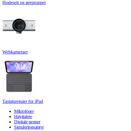
Hodesett og ørepropper
Webkameraer
Tastaturetuier for iPad
Mikrofoner
Høyttalere
Digitale penner
Simuleringsutstyr