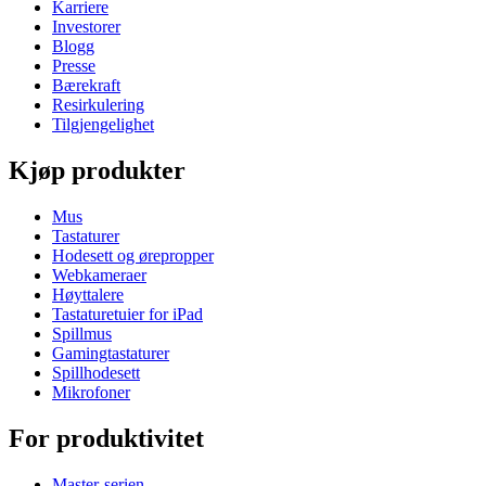
Karriere
Investorer
Blogg
Presse
Bærekraft
Resirkulering
Tilgjengelighet
Kjøp produkter
Mus
Tastaturer
Hodesett og ørepropper
Webkameraer
Høyttalere
Tastaturetuier for iPad
Spillmus
Gamingtastaturer
Spillhodesett
Mikrofoner
For produktivitet
Master-serien