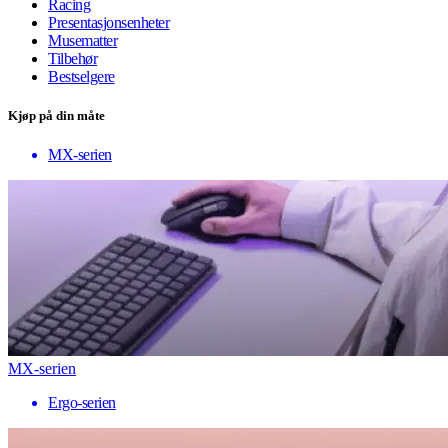
Racing
Presentasjonsenheter
Musematter
Tilbehør
Bestselgere
Kjøp på din måte
MX-serien
MX-serien
Ergo-serien