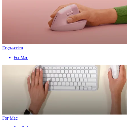
Ergo-serien
For Mac
For Mac