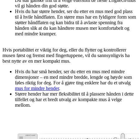
Du står ganske fritt til å velge ettersom de fleste Logitech-mus
vil gi hånden din god støtte.
Hvis du har større hender, ser du etter en mus med god plass
til å hvile håndflaten. En større mus har en fyldigere form som
støtter håndflaten og kan bidra til å avlaste spenning fra
hånden slik at du kan håndtere musen mer komfortabelt og
med mindre kramper.
Hvis portabilitet er viktig for deg, eller du flytter og kontrollerer
musen først og fremst med fingertuppene, vil du sannsynligvis ha
best nytte av en mer kompakt mus.
Hvis du har små hender, ser du etter en mus med mindre
dimensjoner – en med mindre bredde, lengde og høyde som
føles riktig for deg. For å gjøre ting enklere har du et utvalg
mus for mindre hender
.
Større hender har mer fleksibilitet til å plassere hånden i dette
tilfellet og har et bredt utvalg av kompakte mus å velge
mellom.