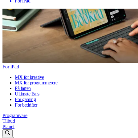
For iPad
For iPad
MX for kreative
MX for programmerere
På farten
Ultimate Ears
For gaming
For bedrifter
Programvare
Tilbud
Planet