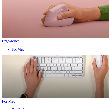
Ergo-serien
For Mac
For Mac