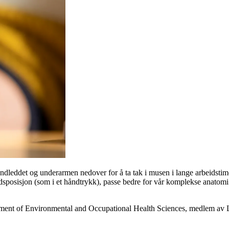
håndleddet og underarmen nedover for å ta tak i musen i lange arbeidsti
dsposisjon (som i et håndtrykk), passe bedre for vår komplekse anato
rtment of Environmental and Occupational Health Sciences, medlem a