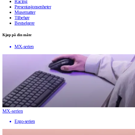
Racing
Presentasjonsenheter
Musematter
Tilbehør
Bestselgere
Kjøp på din måte
MX-serien
MX-serien
Ergo-serien