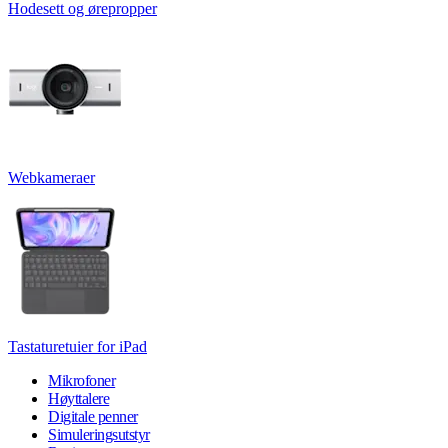
Hodesett og ørepropper
Webkameraer
Tastaturetuier for iPad
Mikrofoner
Høyttalere
Digitale penner
Simuleringsutstyr