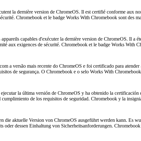
écutent la dernière version de ChromeOS. Il est certifié conforme aux n
de sécurité. Chromebook et le badge Works With Chromebook sont des 
 appareils capables d'exécuter la dernière version de ChromeOS. Il a é
nformité aux exigences de sécurité. Chromebook et le badge Works Wi
 com a versão mais recente do ChromeOS e foi certificado para atender
quisitos de segurança. O Chromebook e o selo Works With Chromebook
 ejecutar la última versión de ChromeOS y ha obtenido la certificación
 del cumplimiento de los requisitos de seguridad. Chromebook y la in
en die aktuelle Version von ChromeOS ausgeführt werden kann. Es wurde
odukts oder dessen Einhaltung von Sicherheitsanforderungen. Chrome