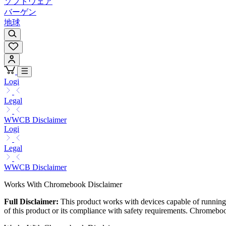
ソフトウェア
バーゲン
地球
Logi
Legal
WWCB Disclaimer
Logi
Legal
WWCB Disclaimer
Works With Chromebook Disclaimer
Full Disclaimer:
This product works with devices capable of running 
of this product or its compliance with safety requirements. Chrom