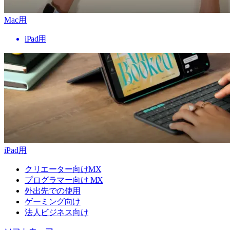
Mac用
iPad用
iPad用
クリエーター向けMX
プログラマー向け MX
外出先での使用
ゲーミング向け
法人ビジネス向け