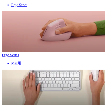
Ergo Series
Ergo Series
Mac用