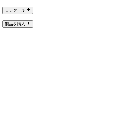
ロジクール
製品を購入
生産性を高める
ゲーミングとストリーミング用
法人ビジネス向け
教育用製品
サポート
ソフトウェア
ロジクール ファミリー ブランド
JP,ja
©2026 Logicool. All rights reserved