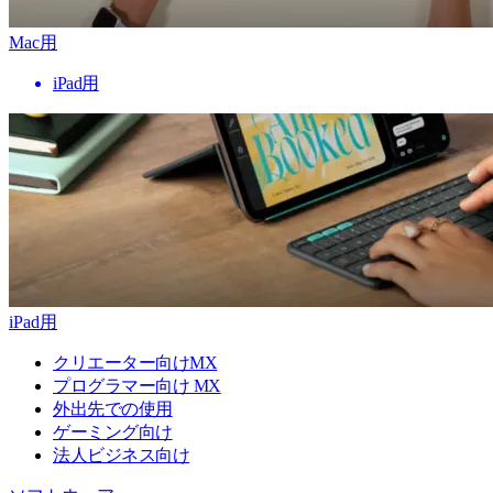
Mac用
iPad用
iPad用
クリエーター向けMX
プログラマー向け MX
外出先での使用
ゲーミング向け
法人ビジネス向け