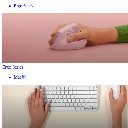
Ergo Series
Ergo Series
Mac用