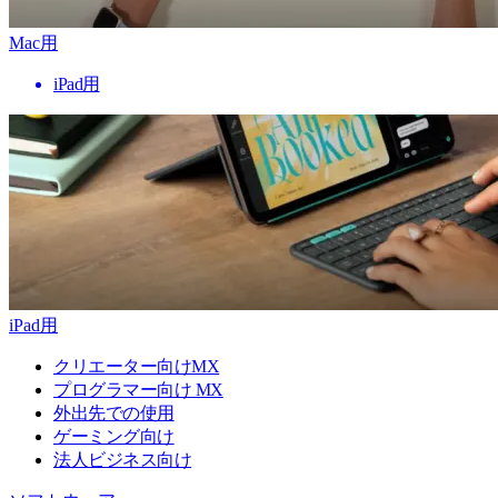
Mac用
iPad用
iPad用
クリエーター向けMX
プログラマー向け MX
外出先での使用
ゲーミング向け
法人ビジネス向け