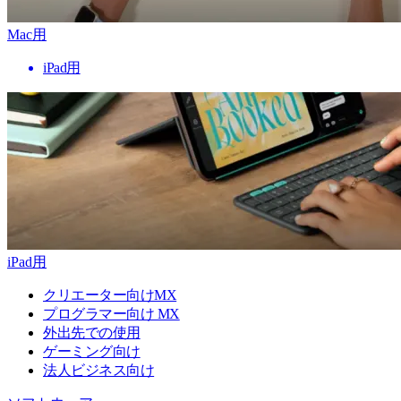
Mac用
iPad用
iPad用
クリエーター向けMX
プログラマー向け MX
外出先での使用
ゲーミング向け
法人ビジネス向け