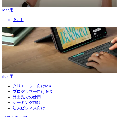
Mac用
iPad用
iPad用
クリエーター向けMX
プログラマー向け MX
外出先での使用
ゲーミング向け
法人ビジネス向け