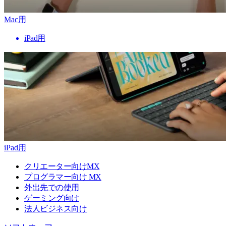
Mac用
iPad用
iPad用
クリエーター向けMX
プログラマー向け MX
外出先での使用
ゲーミング向け
法人ビジネス向け