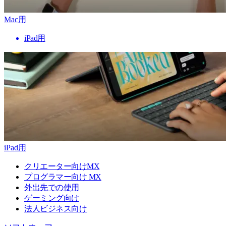
Mac用
iPad用
iPad用
クリエーター向けMX
プログラマー向け MX
外出先での使用
ゲーミング向け
法人ビジネス向け