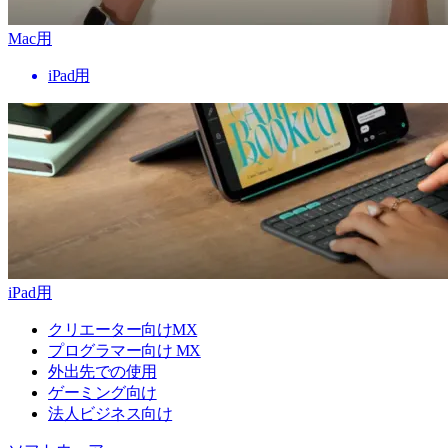
Mac用
iPad用
iPad用
クリエーター向けMX
プログラマー向け MX
外出先での使用
ゲーミング向け
法人ビジネス向け