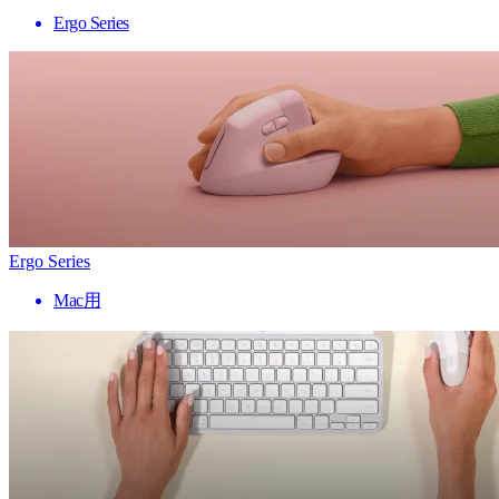
Ergo Series
Ergo Series
Mac用