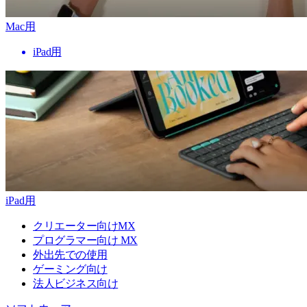
Mac用
iPad用
iPad用
クリエーター向けMX
プログラマー向け MX
外出先での使用
ゲーミング向け
法人ビジネス向け