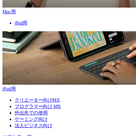
Mac用
iPad用
iPad用
クリエーター向けMX
プログラマー向け MX
外出先での使用
ゲーミング向け
法人ビジネス向け