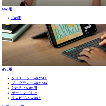
Mac用
iPad用
iPad用
クリエーター向けMX
プログラマー向け MX
外出先での使用
ゲーミング向け
法人ビジネス向け