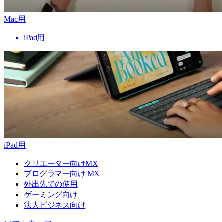
Mac用
iPad用
iPad用
クリエーター向けMX
プログラマー向け MX
外出先での使用
ゲーミング向け
法人ビジネス向け