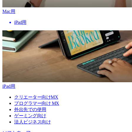
Mac用
iPad用
iPad用
クリエーター向けMX
プログラマー向け MX
外出先での使用
ゲーミング向け
法人ビジネス向け