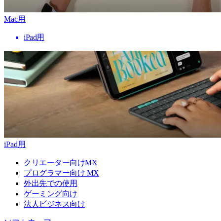
Mac用
iPad用
iPad用
クリエーター向けMX
プログラマー向け MX
外出先での使用
ゲーミング向け
法人ビジネス向け