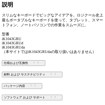
説明
スリムなキーボードでビッグなアイデアを。ロジクール史上
最もポータブルなキーボードを使って、タブレット、スマー
トフォン、ノートパソコンでの作業をスムーズに。
型番
iK1043GRU
iK1043GRUd
iK1043GRUda
（本サイトではiK1043GRUdaの取り扱いはありません）
仕様および互換性
材料 および サステナビリティ
パッケージ内容
ソフトウェア および サポート