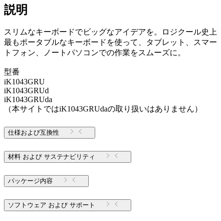
説明
スリムなキーボードでビッグなアイデアを。ロジクール史上
最もポータブルなキーボードを使って、タブレット、スマー
トフォン、ノートパソコンでの作業をスムーズに。
型番
iK1043GRU
iK1043GRUd
iK1043GRUda
（本サイトではiK1043GRUdaの取り扱いはありません）
仕様および互換性
材料 および サステナビリティ
パッケージ内容
ソフトウェア および サポート