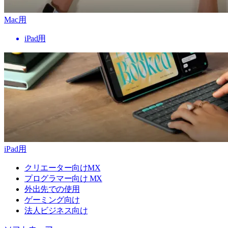
Mac用
iPad用
iPad用
クリエーター向けMX
プログラマー向け MX
外出先での使用
ゲーミング向け
法人ビジネス向け