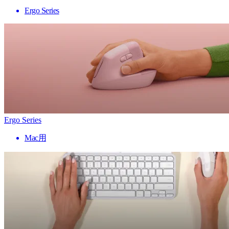
Ergo Series
Ergo Series
Mac用