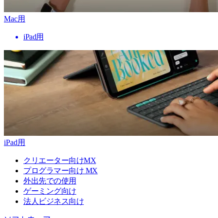
Mac用
iPad用
iPad用
クリエーター向けMX
プログラマー向け MX
外出先での使用
ゲーミング向け
法人ビジネス向け