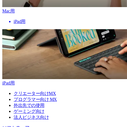
Mac用
iPad用
iPad用
クリエーター向けMX
プログラマー向け MX
外出先での使用
ゲーミング向け
法人ビジネス向け