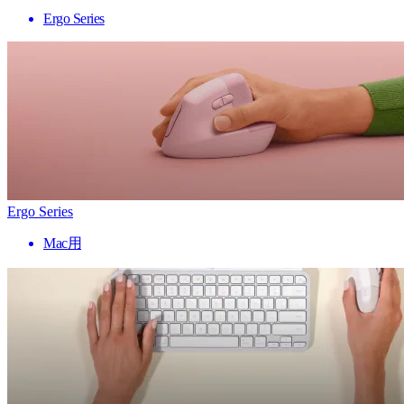
Ergo Series
Ergo Series
Mac用