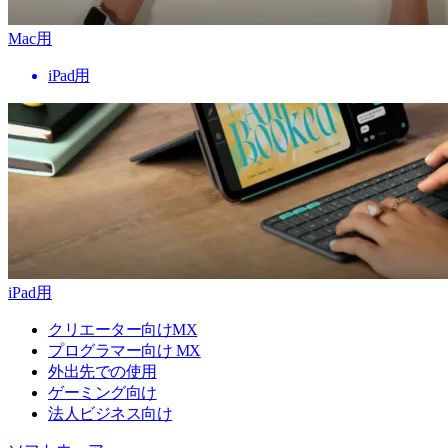
Mac用
iPad用
iPad用
クリエーター向けMX
プログラマー向け MX
外出先での使用
ゲーミング向け
法人ビジネス向け