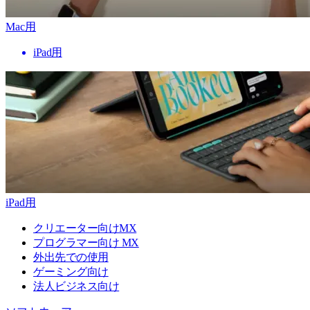
Mac用
iPad用
iPad用
クリエーター向けMX
プログラマー向け MX
外出先での使用
ゲーミング向け
法人ビジネス向け