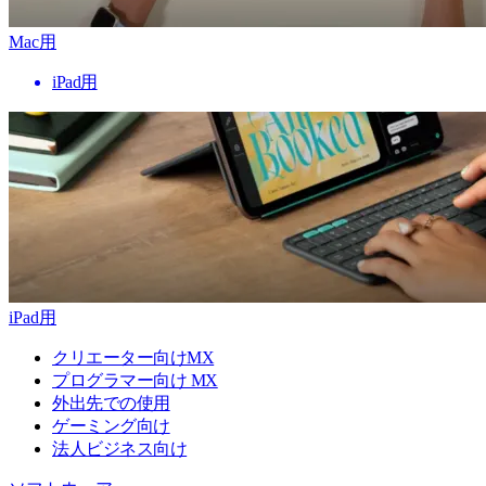
Mac用
iPad用
iPad用
クリエーター向けMX
プログラマー向け MX
外出先での使用
ゲーミング向け
法人ビジネス向け