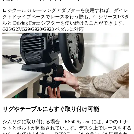
ロジクール G レーシングアダプターを使用すれば、ダイレ
クトドライブベースでレースを行う際も、G シリーズ1ペダ
ルと Driving Force シフターを使い続けることができます。
G25/G27/G29/G920/G923 ペダルに対応
リグやテーブルにもすぐ取り付け可能
シムリグに取り付ける場合、RS50 System には、4つの T ナ
ットとボルトが同梱されています。デスク上でレースをする