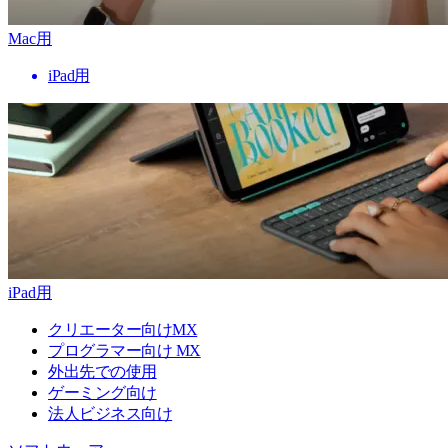
Mac用
iPad用
iPad用
クリエーター向けMX
プログラマー向け MX
外出先での使用
ゲーミング向け
法人ビジネス向け