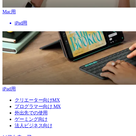
Mac用
iPad用
iPad用
クリエーター向けMX
プログラマー向け MX
外出先での使用
ゲーミング向け
法人ビジネス向け