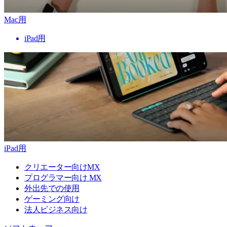
Mac用
iPad用
iPad用
クリエーター向けMX
プログラマー向け MX
外出先での使用
ゲーミング向け
法人ビジネス向け