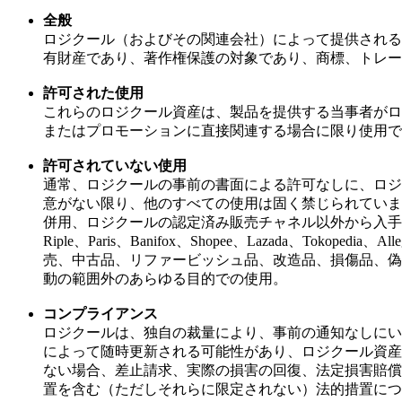
全般
ロジクール（およびその関連会社）によって提供される
有財産であり、著作権保護の対象であり、商標、トレー
許可された使用
これらのロジクール資産は、製品を提供する当事者がロ
またはプロモーションに直接関連する場合に限り使用で
許可されていない使用
通常、ロジクールの事前の書面による許可なしに、ロジ
意がない限り、他のすべての使用は固く禁じられていま
併用、ロジクールの認定済み販売チャネル以外から入手された製品、Amazon、
Riple、Paris、Banifox、Shopee、Lazada、
売、中古品、リファービッシュ品、改造品、損傷品、偽
動の範囲外のあらゆる目的での使用。
コンプライアンス
ロジクールは、独自の裁量により、事前の通知なしにい
によって随時更新される可能性があり、ロジクール資産
ない場合、差止請求、実際の損害の回復、法定損害賠償
置を含む（ただしそれらに限定されない）法的措置につ