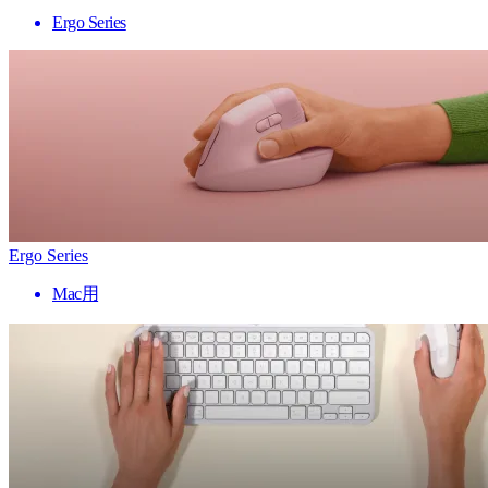
Ergo Series
Ergo Series
Mac用