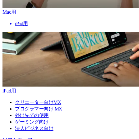
Mac用
iPad用
iPad用
クリエーター向けMX
プログラマー向け MX
外出先での使用
ゲーミング向け
法人ビジネス向け