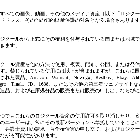
すべての画像、動画、その他のメディア資産（以下「ロジクー
ドドレス、その他の知的財産保護の対象となる場合もあります
ジクールから正式にその権利を付与されている国または地域で
きます。
クール資産を他の方法で使用、複製、配布、公開、または発信
す。禁じられている使用には以下が含まれますが、これらに限
Walmart、Newegg、Bestbuy、Ebay、Alibaba、Alibaba
Tokopedia、Allegro、Tmall、JD、1688、またはその他の
造品、および在庫処分品の販売または販売の申し出、ならびに
つでもこれらのロジクール資産の使用許可を取り消したり、変
のユーザーは、常にその最新バージョンへ準拠していることに
、弁護士費用の請求、著作権侵害の申し立て、およびロジクー
ながる可能性があります。