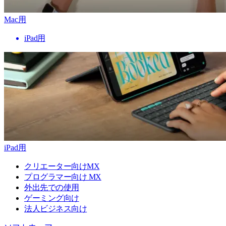
Mac用
iPad用
iPad用
クリエーター向けMX
プログラマー向け MX
外出先での使用
ゲーミング向け
法人ビジネス向け