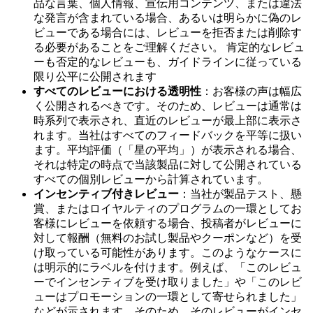
品な言葉、個人情報、宣伝用コンテンツ、または違法
な発言が含まれている場合、あるいは明らかに偽のレ
ビューである場合には、レビューを拒否または削除す
る必要があることをご理解ください。 肯定的なレビュ
ーも否定的なレビューも、ガイドラインに従っている
限り公平に公開されます
すべてのレビューにおける透明性
：お客様の声は幅広
く公開されるべきです。そのため、レビューは通常は
時系列で表示され、直近のレビューが最上部に表示さ
れます。当社はすべてのフィードバックを平等に扱い
ます。平均評価（「星の平均」）が表示される場合、
それは特定の時点で当該製品に対して公開されている
すべての個別レビューから計算されています。
インセンティブ付きレビュー
：当社が製品テスト、懸
賞、またはロイヤルティのプログラムの一環としてお
客様にレビューを依頼する場合、投稿者がレビューに
対して報酬（無料のお試し製品やクーポンなど）を受
け取っている可能性があります。このようなケースに
は明示的にラベルを付けます。例えば、「このレビュ
ーでインセンティブを受け取りました」や「このレビ
ューはプロモーションの一環として寄せられました」
などが示されます。そのため、そのレビューがインセ