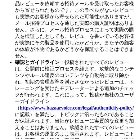
品レビューを依頼する招待メールを受け取ったお客様
から寄せられたものです。このラベルがないレビュー
も実際のお客様から寄せられた可能性がありますが、
メール招待プロセスを通じた実際の購入証明はありま
せん。さらに、メール招待プロセスによって実際の購
入を検証したとしても、レビューを書いているお客様
が実際にその製品を使用したかどうか、またその顧客
の体験が本物であるかどうかを保証することはできま
せん。
確認とガイドライン
：投稿されたすべてのレビュー
は、公開前に検証プロセスを経ます。攻撃的なコンテ
ンツやルール違反のコンテンツを自動的に取り除か
れ、初期の管理基準を満たさなかったレビューは、ト
レーニングを受けたモデレーターによる追加のチェッ
クが行われます。これによって、投稿が当社のユーザ
ーガイドライン
（
https://www.bazaarvoice.com/legal/authenticity-policy/
に記載）を満たし、トピックに沿ったものであること
が保証されます。当社がレビューに実質的な変更を加
えることはありません。承認されたすべてのレビュー
は、お客様の原文のまま表示されます。レビューに下