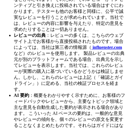
ンティブと引き換えに投稿されている場合はすぐにわ
かります。テスターも他のお客様と同様に、公平で誠
実なレビューを行うことが求められています。当社で
は、レビューの内容に影響を与えたり、特定の意見を
求めたりすることは一切ありません。
レビューの出典
：レビューの多くは、こちらのウェブ
サイト上でお客様から直接投稿されたものです。場合
によっては、当社は第三者の情報源（
influenster.com
など）のレビューを使用します。 製品レビューの出典
元が別のプラットフォームである場合、出典元を示し
てレビューを表示します。当社では、これらのレビュ
ーが実際の購入に基づいているかどうかは検証しませ
ん。しかし、これらのレビューは上記（「確認とガイ
ドライン」）に定める、当社の検証プロセスを経ま
す。
AI 要約
：概要をわかりやすく示すために、お客様のフ
ィードバックやレビューから、主要なトピック領域と
主な意見を自動生成した要約が表示される場合があり
ます。 こういった AI ベースの要約は、一般的な意見
やレビューの傾向を、個々のレビューの原文を変更す
ることなくまとめたものです。それらはガイドにはな