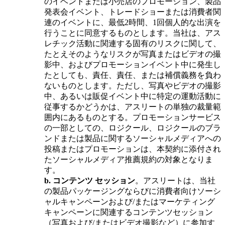
のイベントまたは小売店のプロモーション、製品
発表会イベント、トレードショーまたは消費者関
連のイベントに、最低2時間、1回個人的な出演を
行うことに同意するものとします。当社は、アス
レチック活動に関連する固有のリスクに関して、
たとえそのようなリスクが写真またはビデオの撮
影中、およびプロモーションイベント中に発生し
たとしても、責任、責任、または補償義務を負わ
ないものとします。ただし、写真やビデオの撮影
中、あるいは販促イベント中に特定の運動活動に
従事するかどうかは、アスリートの単独の裁量範
囲内にあるものとする。プロモーションサービス
の一部としての、ロジクール、ロジクールのブラ
ンドまたは製品に関するソーシャルメディアへの
投稿またはプロモーションは、本契約に添付され
たソーシャルメディア推薦規約の対象となりま
す。
b.
コンテンツ セッション
。アスリートは、当社
の製品パッケージングならびに消費者向けソーシ
ャルキャンペーンおよび/またはマーケティング
キャンペーンに関連するコンテンツセッション
（写真および/またはビデオ撮影など）に参加す