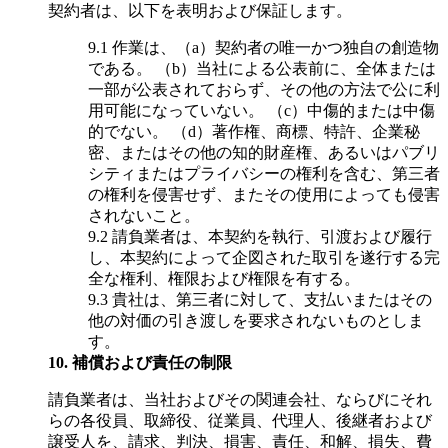
契約者は、以下を表明および保証します。
9.1
作業は、（a）契約者の唯一かつ独自の創造物
である。 （b）当社による公表前に、全体または
一部が公表されておらず、その他の方法で公に利
用可能になっていない。 （c）中傷的または中傷
的でない。 （d）著作権、商標、特許、企業秘
密、またはその他の知的財産権、あるいはパブリ
シティまたはプライバシーの権利を含む、第三者
の権利を侵害せず、またその使用によっても侵害
されないこと。
9.2
請負業者は、本契約を執行、引渡および履行
し、本契約によって企図された取引を遂行する完
全な権利、権限および権限を有する。
9.3
貴社は、第三者に対して、支払いまたはその
他の対価の引き渡しを要求されないものとしま
す。
10.
補償および責任の制限
請負業者は、当社およびその関連会社、ならびにそれ
らの各役員、取締役、従業員、代理人、後継者および
譲受人を、請求、判決、損害、責任、和解、損失、費