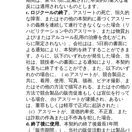
期間は、第 6.c 項に記載された本契約の重大な違
反には適用されないものとします。
c.
ロジクールの終了
。アスリートの死亡、恒久的
な障害、またはその他の本契約に基づくアスリー
トの義務を連続して遂行できなくなった場合（リ
ハビリテーション中のアスリート、または物質お
よび/またはアルコール乱用の治療を含むがこれ
らに限定されない）、会社はは、5日前の書面に
よる通知により、本契約を終了することができま
す。さらに、以下のいずれかが発生した場合、当
社は、競技者への書面による通知により、本契約
を直ちに終了することができ、また、以下のいず
れかの場合に、（ a) アスリートが、競合製品と
共に、着用、使用、写真、描画、ビデオ撮影、ま
たはその他の方法で描写される、またはその他の
方法で競合製品の販売促進もしくは宣伝を行って
いる場合。 (b) アスリートが逮捕され、あるい
は、重罪もしくは軽罪で正式に起訴された；
（c）アスリートが、道徳的卑劣、不正直、また
は詐欺の作為または不作為を犯した場合。
d.
終了後に使用
。本契約の終了後最長1年間
（「販売期間」）、当社の販促活動または製品パ