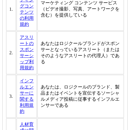
マーケティング コンテンツ サービス
グコン
（ビデオ撮影、写真、アートワークを
1.
テンツ
含む）を提供している
の利用
規約
アスリ
ートの
あなたはロジクールブランドがスポン
スポン
サーとなっているアスリート（または
2.
サーシ
そのようなアスリートの代理人）であ
ップ利
る
用規約
インフ
ルエン
あなたは、ロジクールのブランド、製
サーに
品またはイベントを宣伝するソーシャ
3.
関する
ルメディア投稿に従事するインフルエ
利用規
ンサーである
約
人材育