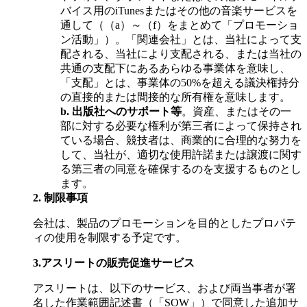
バイス用のiTunesまたはその他の音楽サービスを
通して（（a）～（f）をまとめて「プロモーショ
ン活動」）。「関連会社」とは、当社によって支
配される、当社により支配される、または当社の
共通の支配下にあるあらゆる事業体を意味し、
「支配」とは、事業体の50%を超える議決権持分
の直接的または間接的な所有権を意味します。
b.
出版社へのサポート等
。資産、またはその一
部に対する必要な権利が第三者によって保持され
ている場合、競技者は、商業的に合理的な努力を
して、当社が、適切な使用許諾または譲渡に関す
る第三者の同意を確保するのを支援するものとし
ます。
2.
制限事項
会社は、製品のプロモーションを目的としたプロパテ
ィの使用を制限する予定です。
3.
アスリートの販売促進サービス
アスリートは、以下のサービス、および両当事者が署
名した作業範囲記述書（「SOW」）で同意した追加サ