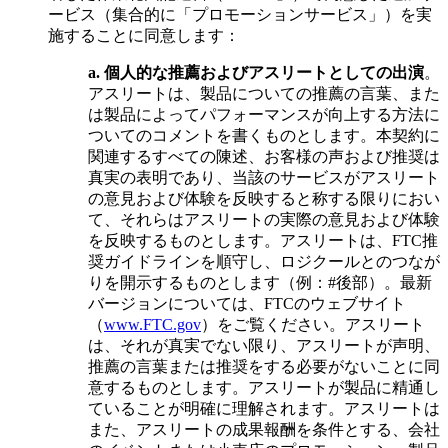
ービス（集合的に「プロモーションサービス」）を実
施することに同意します：
a.
個人的な推薦およびアスリートとしての出演
。
アスリートは、製品についての推薦の言葉、また
は製品によってパフォーマンスが向上する方法に
ついてのコメントを書くものとします。本契約に
関連するすべての陳述、お客様の声および推奨は
真実の表明であり、当該のサービスがアスリート
の意見および体験を反映すると称する限りにおい
て、それらはアスリートの実際の意見および体験
を反映するものとします。アスリートは、FTC推
奨ガイドラインを順守し、ロジクールとのつなが
りを開示するものとします（例：#後部）。最新
バージョンについては、FTCのウェブサイト
（
www.FTC.gov
）をご覧ください。アスリート
は、それが真実でない限り、アスリートが声明、
推薦の言葉または推奨をする必要がないことに同
意するものとします。アスリートが製品に精通し
ていることが明確に理解されます。アスリートは
また、アスリートの成果報酬を条件とする、会社