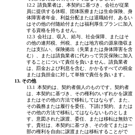
12.2
請負業者は、本契約に基づき、会社が従業
員に提供する休暇、団体医療または生命保険、身
体障害者年金、利益分配または退職給付、あるい
はその他の付随給付または福利厚生プランに加入
する資格を持ちません。
12.3
会社は、収入、給与、社会保障、またはそ
の他の連邦税、州税、または地方税の源泉徴収ま
たは支払い、保険拠出（失業または身体障害を含
む）、または請負業者に代わって労災保険に加入
することについて責任を負いません。請負業者
は、罰金および利息を含む、かかるすべての税金
または負担金に対して単独で責任を負います。
13.
その他
13.1
本契約は、契約者個人のものです。契約者
は、本契約に基づき、その権利のいずれかを譲渡
またはその他の方法で移転してはならず、また、
その義務または履行を委任、下請け契約、または
その他の方法で移転してはならないものとしま
す。意図された譲渡、委任、または移転は無効で
す。貴社は、本契約に基づき、その全てまたは一
部の権利を自由に譲渡または移転することがで