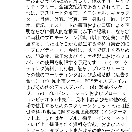
ーおよびその代理店に対して、譲渡不可、ロイヤ
リティフリー、全額支払済であるとされます。こ
れは、アスリートの名前、イニシャル、キャラク
ター、肖像、外観、写真、声、身振り、癖、ビデ
オ、伝記、アスリートの書面および口頭による声
明ならびに個人的な推薦（以下に記載）、ならび
に当社のプロモーション活動（以下で定義）に関
連する、またはそこから派生する資料（集合的に
「プロパティ」）。会社は、以下で使用するため
の、印刷物、電子およびビデオ複製におけるプロ
パティの使用を制限する予定です： （b）マーケ
ティング資料、刊行物、記事、プレスリリース、
その他のマーケティングおよび広報活動（広告を
含む）（c）見本市ブース、POSディスプレイお
よびその他のディスプレイ、（d）製品パッケー
ジ、（e）プレゼンテーションおよびプロモーシ
ョンビデオ (e) 小売店、見本市およびその他の会
場で使用するためのスクリーンショットまたは販
促資料 (f) 製品に関する視聴覚教材（インターネ
ット上、またはケーブル、衛星、インターネット
テレビ上で提供される資料を含む）およびスマー
トフォン、タブレットまたはその他のモバイルデ