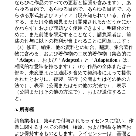
ならびに作品のすべての更新と拡張を含みます）、あ
らゆる目的で、あらゆる目的で、あらゆる目的で、あ
らゆる形式およびメディア（現在知られている、存在
する、または今後発見または開発されるかどうかにか
かわらず）および問題なく使用できます。明確化のた
めに、また前述を限定することなく、請負業者は、前
述の付与に以下の権利が含まれることに同意します：
（a）修正、編集、他の資料との結合、翻訳、集合著作
物に含める、および著作物の二次的著作物（集合的に
「
Adapt
」、および「
Adapted
」と「
Adaptation
」は、
相関的な意味を持ちます）; （b）作品の全体または一
部を、未変更または適応を含めて契約者によって提供
されたとおりに、複製、実行（公開またはその他の方
法で）、表示（公開またはその他の方法で）、表示
（公開またはその他の方法で）、および送信するこ
と。
5.
所有権
請負業者は、第4項で付与されるライセンスに従い、作
業に関するすべての権利、権原、および利益を所有お
よび保持するものとします。ライセンシーは、基礎と