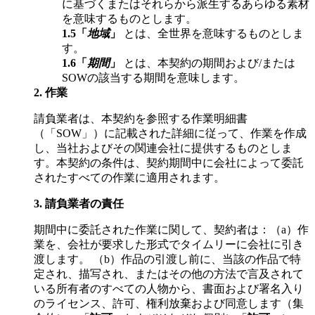
に基づくまたはそれらから派生するあらゆる素材
を意味するものとします。
1.5
「
地域
」
とは、全世界を意味するものとしま
す。
1.6
「
期間
」
とは、本契約の期間および/または
SOWの該当する期間を意味します。
2.
作業
請負業者は、本契約を参照する作業明細書
（「SOW」）に記載された詳細に従って、作業を作成
し、当社およびその関連会社に提供するものとしま
す。本契約の条件は、契約期間中に会社によって委託
されたすべての作業に適用されます。
3.
請負業者の責任
期間中に委託された作業に関して、契約者は：（a）作
業を、会社が要求した形式でタイムリーに会社に引き
渡します。 （b）作品の引渡し前に、当該の作品で特
定され、描写され、またはその他の方法で言及されて
いる所有者のすべての人物から、書面および署名入り
のライセンス、許可、権利放棄および同意します（集