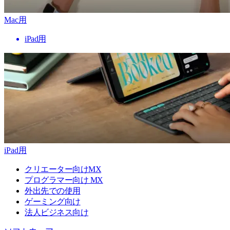
Mac用
iPad用
iPad用
クリエーター向けMX
プログラマー向け MX
外出先での使用
ゲーミング向け
法人ビジネス向け