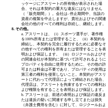
ッケージにアスリートの所有物が表示された場
合、それは本契約の重大な違反にはなりません
（「販売期間」）。会社は- 停止期間中、当該の
資産の複製を中止しますが、貴社およびその関連
会社の他のすべての権利は存続し、継続します。
8.
その他。
a.
アスリートは、（i）スポーツ選手が、著作権
を100%所有または管理すること、（ii）本契約を
締結し、本契約を完全に履行するために必要なそ
の他すべての権利を所有または管理することを表
明および保証します。 （iii）ロジクールおよびそ
の関連会社が本契約に基づいて許可されるように
プロパティを自由に使用するために、その他の許
可または料金は不要であり、プロパティの使用は
第三者の権利を侵害しないこと。本契約がアスリ
ートに代わって代理店によって締結された場合、
代理店は、アスリートを拘束するすべての権利お
よび権限を有することを表明および保証します。
b.
アスリートは、前述の表明および保証の違反ま
たは違反の疑いに関連する申し立てまたは損失
（弁護士費用を含む）に対して、ロジクールおよ