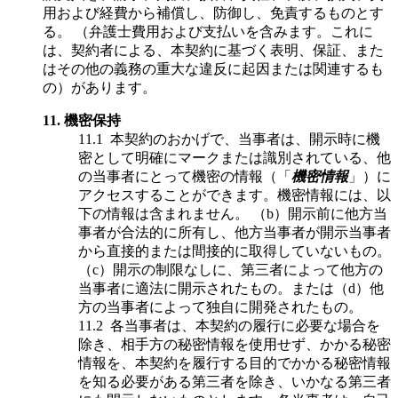
用および経費から補償し、防御し、免責するものとす
る。 （弁護士費用および支払いを含みます。これに
は、契約者による、本契約に基づく表明、保証、また
はその他の義務の重大な違反に起因または関連するも
の）があります。
11.
機密保持
11.1
本契約のおかげで、当事者は、開示時に機
密として明確にマークまたは識別されている、他
の当事者にとって機密の情報（「
機密情報
」）に
アクセスすることができます。機密情報には、以
下の情報は含まれません。 （b）開示前に他方当
事者が合法的に所有し、他方当事者が開示当事者
から直接的または間接的に取得していないもの。
（c）開示の制限なしに、第三者によって他方の
当事者に適法に開示されたもの。または（d）他
方の当事者によって独自に開発されたもの。
11.2
各当事者は、本契約の履行に必要な場合を
除き、相手方の秘密情報を使用せず、かかる秘密
情報を、本契約を履行する目的でかかる秘密情報
を知る必要がある第三者を除き、いかなる第三者