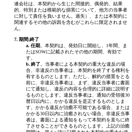
連会社は、本契約から生じた間接的、偶発的、結果
的、特別または模範的な損害について、他方の当事者
に対して責任を負いません。過失）、または本契約に
関連するその他の訴因を含むがこれらに限定されませ
ん。
7.
期間;終了
a.
任期
。本契約は、発効日に開始し、1年間、ま
たはSOWに記載されたその他の期間、有効で
す。
b.
終了
。当事者による本契約の重大な違反の場
合、非違反の当事者は、本契約を終了する権利を
有するものとします。ただし、解約の措置をとる
前に、非違反当事者は、まず、違反当事者に書面
にて通知し、違反の内容を合理的に詳細に説明す
るものとします。違反当事者は、通知の受領後30
暦日以内に、かかる違反を是正するものとしま
す。かかる違反が治癒不可能である場合、または
かかる30日以内に治癒されない場合、非違反当事
者は、書面による通知をもって本契約を直ちに終
了させることができるものとします。上記の治癒