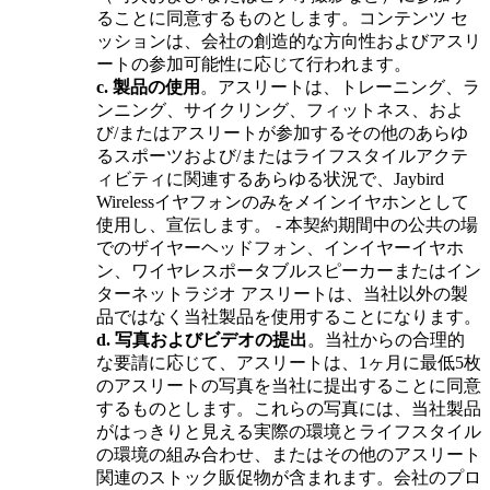
ることに同意するものとします。コンテンツ セ
ッションは、会社の創造的な方向性およびアスリ
ートの参加可能性に応じて行われます。
c.
製品の使用
。アスリートは、トレーニング、ラ
ンニング、サイクリング、フィットネス、およ
び/またはアスリートが参加するその他のあらゆ
るスポーツおよび/またはライフスタイルアクテ
ィビティに関連するあらゆる状況で、Jaybird
Wirelessイヤフォンのみをメインイヤホンとして
使用し、宣伝します。 - 本契約期間中の公共の場
でのザイヤーヘッドフォン、インイヤーイヤホ
ン、ワイヤレスポータブルスピーカーまたはイン
ターネットラジオ アスリートは、当社以外の製
品ではなく当社製品を使用することになります。
d.
写真およびビデオの提出
。当社からの合理的
な要請に応じて、アスリートは、1ヶ月に最低5枚
のアスリートの写真を当社に提出することに同意
するものとします。これらの写真には、当社製品
がはっきりと見える実際の環境とライフスタイル
の環境の組み合わせ、またはその他のアスリート
関連のストック販促物が含まれます。会社のプロ