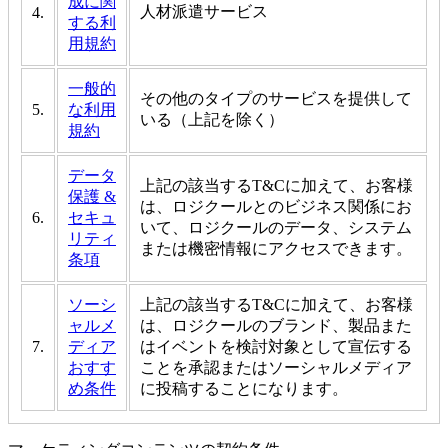
成に関
人材派遣サービス
4.
する利
用規約
一般的
その他のタイプのサービスを提供して
5.
な利用
いる（上記を除く）
規約
データ
上記の該当するT&Cに加えて、お客様
保護 &
は、ロジクールとのビジネス関係にお
6.
セキュ
いて、ロジクールのデータ、システム
リティ
または機密情報にアクセスできます。
条項
ソーシ
上記の該当するT&Cに加えて、お客様
ャルメ
は、ロジクールのブランド、製品また
7.
ディア
はイベントを検討対象として宣伝する
おすす
ことを承認またはソーシャルメディア
め条件
に投稿することになります。