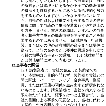
にも開示しないものとします。各当事者は、自己
の所有または管理下にあるかかる全ての機密情報
の機密性を維持するためにあらゆる合理的な努力
をするものとしますが、いかなる場合において
も、同様の性質および重要性を有する自身の専有
情報に関して当該の当事者が通常行う努力以上の
努力をしません。前述の義務は、いずれかの当事
者が相手方当事者の機密情報を開示することを制
限するものではありません： (a) 裁判所、行政機
関、またはその他の政府機関の命令または要件に
従って。当該の命令または要件に異議を申し立て
る旨の相手方当事者への通知。 （b）法律顧問ま
たは財務顧問に対して内密に行うこと。
12.
当事者の関係
12.1
請負業者は、貴社の独立した契約者であ
り、本契約は、目的を問わず、契約者と貴社との
間に関連、パートナーシップ、合弁事業、従業
員、または代理店の関係を生み出すと解釈されな
いものとします。請負業者は、当社を拘束する権
限を持たず（また、権限を持つと主張せず）、当
社の書面による事前の同意なしに、当社に代わっ
て契約または表明を行ってはなりません。