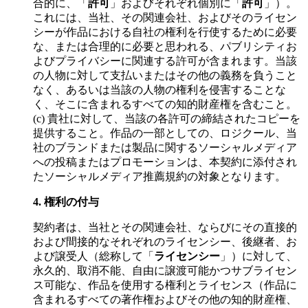
合的に、「
許可
」およびそれぞれ個別に「
許可
」）。
これには、当社、その関連会社、およびそのライセン
シーが作品における自社の権利を行使するために必要
な、または合理的に必要と思われる、パブリシティお
よびプライバシーに関連する許可が含まれます。当該
の人物に対して支払いまたはその他の義務を負うこと
なく、あるいは当該の人物の権利を侵害することな
く、そこに含まれるすべての知的財産権を含むこと。
(c) 貴社に対して、当該の各許可の締結されたコピーを
提供すること。作品の一部としての、ロジクール、当
社のブランドまたは製品に関するソーシャルメディア
への投稿またはプロモーションは、本契約に添付され
たソーシャルメディア推薦規約の対象となります。
4.
権利の付与
契約者は、当社とその関連会社、ならびにその直接的
および間接的なそれぞれのライセンシー、後継者、お
よび譲受人（総称して「
ライセンシー
」）に対して、
永久的、取消不能、自由に譲渡可能かつサブライセン
ス可能な、作品を使用する権利とライセンス（作品に
含まれるすべての著作権およびその他の知的財産権、