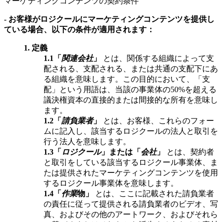
マーケティングコンテンツの契約条件
- お客様がロジクールにマーケティングコンテンツを提供し
ている場合、以下の条件が適用されます：
1.
定義
1.1
「
関連会社
」
とは、関係する組織によって支
配される、支配される、または共通の支配下にあ
る組織を意味します。この目的において、「支
配」という用語は、当該の事業体の50%を超える
議決権資本の直接的または間接的な所有を意味し
ます。
1.2
「
請負業者
」
とは、お客様、これらのフォー
ムに記入し、該当するロジクールの法人と取引を
行う法人を意味します。
1.3
「
ロジクール
」または「
会社
」
とは、契約者
と取引をしている該当するロジクール事業体、ま
たは提供されたマーケティングコンテンツを使用
するロジクール事業体を意味します。
1.4
「
作業
物」
とは、ここに記載された請負業者
の責任に従って提供される請負業者のビデオ、写
真、およびその他のアートワーク、およびそれら