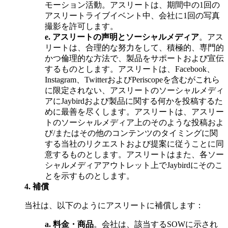
モーション活動。アスリートは、期間中の1回の
アスリートライブイベント中、会社に1回の写真
撮影を許可します。
e.
アスリートの声明とソーシャルメディア
。アス
リートは、合理的な努力をして、積極的、専門的
かつ倫理的な方法で、製品をサポートおよび宣伝
するものとします。アスリートは、Facebook、
Instagram、TwitterおよびPeriscopeを含むがこれら
に限定されない、アスリートのソーシャルメディ
アにJaybirdおよび製品に関する何かを投稿するた
めに最善を尽くします。アスリートは、アスリー
トのソーシャルメディア上のそのような投稿およ
び/またはその他のコンテンツのタイミングに関
する当社のリクエストおよび提案に従うことに同
意するものとします。アスリートはまた、各ソー
シャルメディアアウトレット上でJaybirdにそのこ
とを示すものとします。
4.
補償
当社は、以下のようにアスリートに補償します：
a.
料金・商品
。会社は、該当するSOWに示され