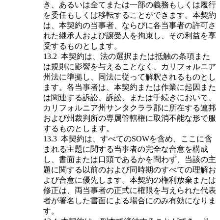
き、あるいは全てまたは一部の義務もしくは履行
を委任もしくは移転することができます。本契約
は、本契約の当事者、ならびに各当事者の許可さ
れた継承人および譲受人を拘束し、その利益を享
受するものとします。
13.2
本契約は、法の選択または抵触の条項また
は規則に影響を与えることなく、カリフォルニア
州法に準拠し、同法に従って解釈されるものとし
ます。各当事者は、本契約または作業に起因また
は関連する訴訟、訴訟、または手続きにおいて、
カリフォルニア州サンタクララ郡に所在する連邦
および州裁判所の専属管轄権に取消不能な形で服
するものとします。
13.3
本契約は、すべてのSOWを含め、ここに含
まれる主題に関する当事者の完全な合意を構成
し、書面または口頭であるかを問わず、当該の主
題に関する以前のおよび同時期のすべての理解お
よび合意に優先します。本契約の権利放棄または
修正は、両当事者の正式に権限を与えられた代表
者が署名した書面による場合にのみ有効になりま
す。