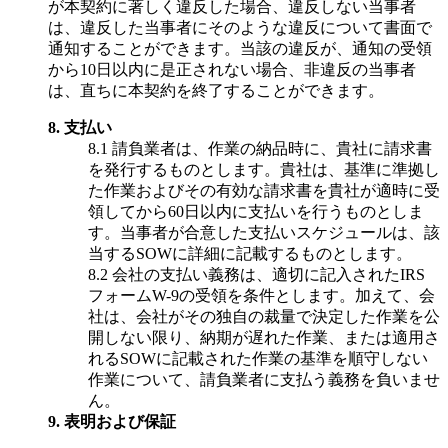
が本契約に著しく違反した場合、違反しない当事者
は、違反した当事者にそのような違反について書面で
通知することができます。当該の違反が、通知の受領
から10日以内に是正されない場合、非違反の当事者
は、直ちに本契約を終了することができます。
8.
支払い
8.1
請負業者は、作業の納品時に、貴社に請求書
を発行するものとします。貴社は、基準に準拠し
た作業およびその有効な請求書を貴社が適時に受
領してから60日以内に支払いを行うものとしま
す。当事者が合意した支払いスケジュールは、該
当するSOWに詳細に記載するものとします。
8.2
会社の支払い義務は、適切に記入されたIRS
フォームW-9の受領を条件とします。加えて、会
社は、会社がその独自の裁量で決定した作業を公
開しない限り、納期が遅れた作業、または適用さ
れるSOWに記載された作業の基準を順守しない
作業について、請負業者に支払う義務を負いませ
ん。
9.
表明および保証