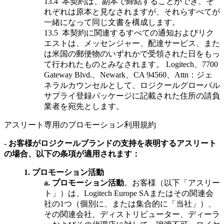
13.4
本契約は、副本で締結することができ、そ
れぞれは原本と見なされますが、それらすべてが
一緒になって同じ文書を構成します。
13.5
本契約に関連するすべての通知およびリク
エストは、メッセンジャー、配達サービス、また
は米国の郵便物のいずれかで受領された日をもっ
て行われたものとみなされます。 Logitech、7700
Gateway Blvd.、Newark、CA 94560、Attn：ジェ
ネラルカウンセルとして、ロジクールグローバル
サプライ登録パッケージに記載された住所の請負
業者を宛先とします。
アスリート専用のプロモーション利用規約
- お客様がロジクールブランドの支持を表明するアスリート
の場合、以下の条項が適用されます：
1.
プロモーション活動
a.
プロモーション活動
。お客様（以下「アスリー
ト」）は、Logitech Europe SAまたはその関連会
社の1つ（個別に、または集合的に「当社」）、
その関連会社、ディストリビューター、ディーラ