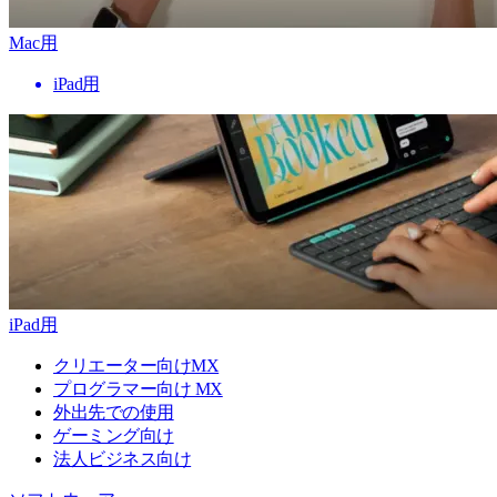
Mac用
iPad用
iPad用
クリエーター向けMX
プログラマー向け MX
外出先での使用
ゲーミング向け
法人ビジネス向け