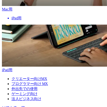
Mac用
iPad用
iPad用
クリエーター向けMX
プログラマー向け MX
外出先での使用
ゲーミング向け
法人ビジネス向け