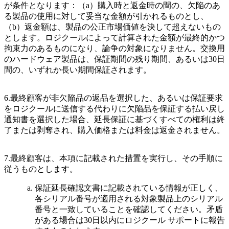
が条件となります：（a）購入時と返金時の間の、欠陥のあ
る製品の使用に対して妥当な金額が引かれるものとし、
（b）返金額は、製品の公正市場価値を決して超えないもの
とします。ロジクールによって計算された金額が最終的かつ
拘束力のあるものになり、論争の対象になりません。交換用
のハードウェア製品は、保証期間の残り期間、あるいは30日
間の、いずれか長い期間保証されます。
6.最終顧客が非欠陥品の返品を選択した、あるいは保証要求
をロジクールに送信する代わりに欠陥品を保証する払い戻し
通知書を選択した場合、延長保証に基づくすべての権利は終
了または剥奪され、購入価格または料金は返金されません。
7.最終顧客は、本項に記載された措置を実行し、その手順に
従うものとします。
保証延長確認文書に記載されている情報が正しく、
各シリアル番号が適用される対象製品上のシリアル
番号と一致していることを確認してください。矛盾
がある場合は30日以内にロジクール サポートに報告