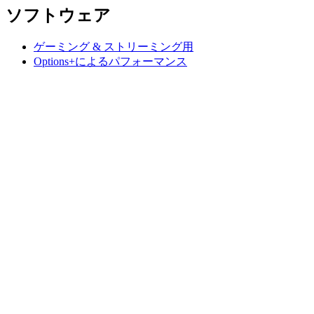
ソフトウェア
ゲーミング & ストリーミング用
Options+によるパフォーマンス
ロジクール
製品を購入
生産性を高める
ゲーミングとストリーミング用
法人ビジネス向け
教育用製品
サポート
ソフトウェア