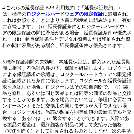
4.これらの延長保証 B2B 利用規約（「延長保証規約」）
は、標準の
ロジクールハードウェアの限定保証
に追加され、
これは参照することにより本書に明示的に組み込まれ、有効
に存続します。（i） 延長保証条件とロジクールハードウェ
アの限定保証の間に矛盾がある場合、延長保証条件が優先さ
れ、（ii） 延長保証条件とデジタル資料または印刷された資
料の間に矛盾がある場合、延長保証条件が優先されます。
5.標準保証期間の失効時、本延長保証は、購入された延長期
間に相当する保証条件の下、保証が継続します。ロジクール
による保証請求の承認は、ロジクールハードウェアの限定保
証に記載された条件に依存します。ロジクールが延長保証請
求を承認した場合、ロジクールはその独自判断で、（i）製
品を修理、あるいは同じ製品または同等の価値の製品と交換
することができます。ある場合においては、修理に必要なコ
ンポーネントまたは交換用の同じモデルが入手できない場
合、ロジクールは、当該の製品を同等価値の最新モデルと交
換する、あるいは（ii）返金することができます。欠陥のあ
る製品の返金は、最終顧客が製品に対して支払った価格
（VATを除く）として計算されるものとしますが、次の事項