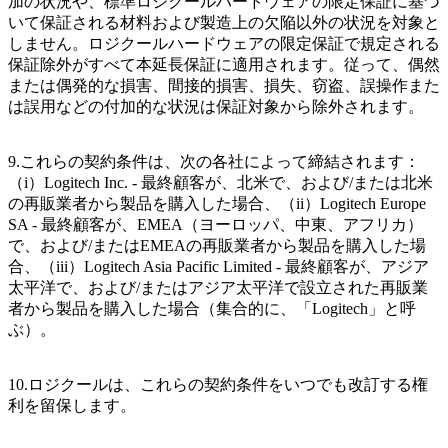
加の状況や、標準ロジクールハードウェアの限定保証に基づ
いて保証される材料および製造上の欠陥以外の状況を対象と
しません。ロジクールハードウェアの限定保証で規定される
保証除外がすべて本延長保証に適用されます。従って、偶然
または偶発的な損害、間接的損害、損失、窃盗、誤操作また
は誤用などの付加的な状況は保証対象から除外されます。
9.これらの契約条件は、次の各社によって締結されます：
（i）Logitech Inc. - 最終顧客が、北米で、および/または北米
の再販業者から製品を購入した場合、（ii）Logitech Europe
SA - 最終顧客が、EMEA（ヨーロッパ、中東、アフリカ）
で、および/またはEMEAの再販業者から製品を購入した場
合、（iii）Logitech Asia Pacific Limited - 最終顧客が、アジア
太平洋で、および/またはアジア太平洋で設立された再販業
者から製品を購入した場合（集合的に、「Logitech」と呼
ぶ）。
10.ロジクールは、これらの契約条件をいつでも改訂する権
利を留保します。