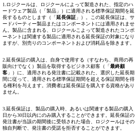
1.ロジクールは、ロジクールによって製造された、指定のハ
ードウェア製品（「製品」）に適用される標準保証期間を延
長するものとします（「
延長保証
」）。この延長保証は、サ
ードパーティー製品またはコンポーネントには適用されませ
ん。製品に含まれる、ロジクールこよって製造されたコンポ
ーネントは関連する製品に適用される延長保証の対象になり
ますが、別売りのコンポーネントおよび消耗品を除きます。
2.延長保証の購入は、自身で使用する（すなわち、商用の再
販向けでなく）製品を取得するビジネス顧客（「
最終顧
客
」）に、適用される発注書に記載された、選択した延長期
間に従って、適用される標準保証期間を超える保証期間を得
る権利を与えます。消費者は延長保証を購入する資格があり
ません。
3.延長保証は、製品の購入時、あるいは関連する製品の購入
日から30日以内にのみ購入することができます。延長保証の
発注書が当該の期間後に受領された場合、ロジクールはその
独自判断で、発注書の受諾を拒否することができます。