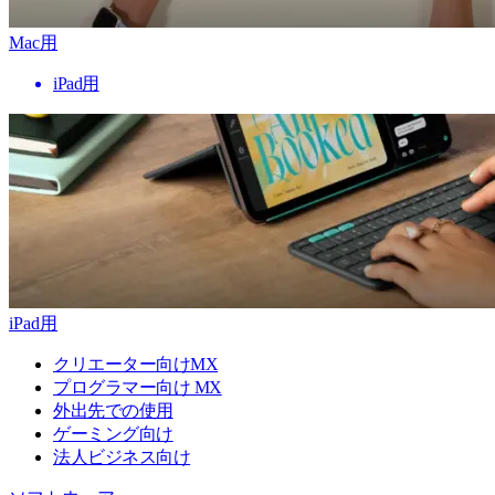
Mac用
iPad用
iPad用
クリエーター向けMX
プログラマー向け MX
外出先での使用
ゲーミング向け
法人ビジネス向け