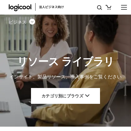
リ
ソ
ビジネス
ー
ス
ラ
リソース ライブラリ
イ
ブ
インサイト、製品リソース、導入事例をご覧ください
ラ
リ
カテゴリ別にブラウズ
|
ロ
ジ