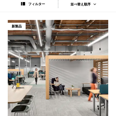
ク
フィルター
並べ替え順序
ー
ル
新製品
ビ
ジ
ネ
ス